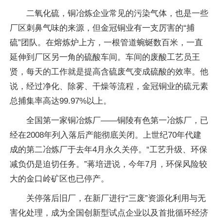
二氧化硫，铜冶炼企业常见的污染气体，也是一些
厂区刺鼻气味的来源，但金冠铜业有一支厉害的“捕
硫”团队。在熔炼炉上方，一根管道蜿蜒数百米，一直
延伸到厂区另一角的硫酸车间。车间的废酸工艺员王
贤，每天的工作就是提高含硫废气变成硫酸的效率。他
说，经过净化、除雾、干燥等流程，金冠铜业的硫元素
总捕集率高达99.97%以上。
全国第一家铜冶炼厂——铜陵有色第一冶炼厂，已
经在2008年列入落后产能彻底关闭。上世纪70年代建
成的第二冶炼厂于去年4月永久关停。“工艺升级、环保
减负仍是迫切任务。”蒋培进说，今年7月，环保风险较
大的金口岭矿区也已停产。
关停落后旧厂，在新厂进行“三废”资源化利用与无
害化处理，成为全国创新型试点企业以及首批循环经济